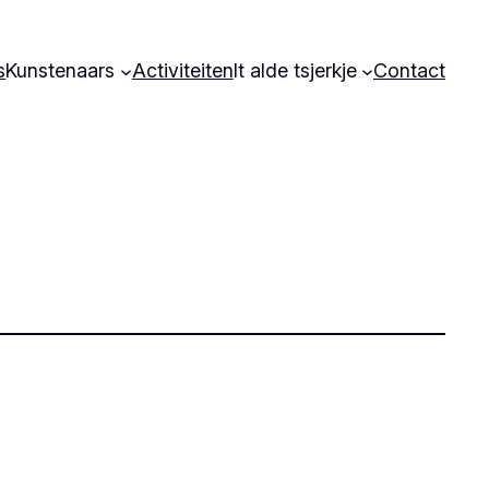
s
Kunstenaars
Activiteiten
It alde tsjerkje
Contact