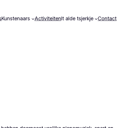
s
Kunstenaars
Activiteiten
It alde tsjerkje
Contact