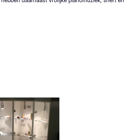
 hebben daarnaast vrolijke pianomuziek, snert en