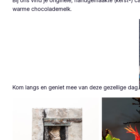
Bij ons vind je originele, handgemaakte (kerst-) 
warme chocolademelk.
Kom langs en geniet mee van deze gezellige dag.