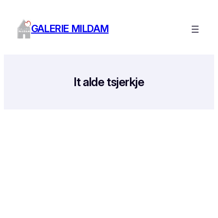
Ga
naar
GALERIE MILDAM
de
inhoud
It alde tsjerkje