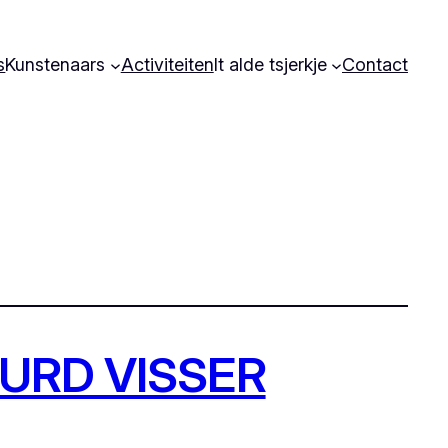
s
Kunstenaars
Activiteiten
It alde tsjerkje
Contact
URD VISSER