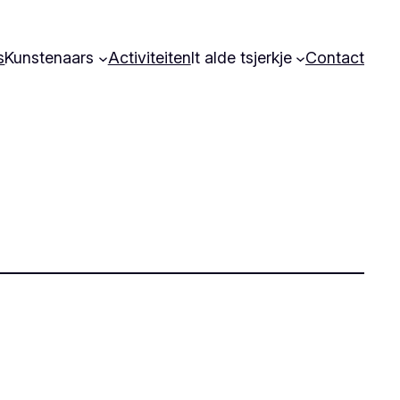
s
Kunstenaars
Activiteiten
It alde tsjerkje
Contact