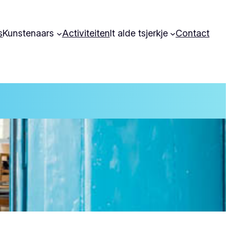
s
Kunstenaars
Activiteiten
It alde tsjerkje
Contact