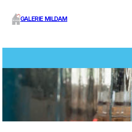
Ga
naar
GALERIE MILDAM
de
inhoud